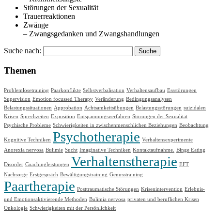
Störungen der Sexualität
Trauerreaktionen
Zwänge
– Zwangsgedanken und Zwangshandlungen
Suche nach:
Themen
Problemlösetraining
Paarkonflikte
Selbstverbalisation
Verhaltensaufbau
Essstörungen
Supervision
Emotion focussed Therapy
Veränderung
Bedingungsanalysen
Belastungssituationen
Approbation
Achtsamkeitsübungen
Belastungsstörungen
suizidalen
Krisen
Sprechzeiten
Exposition
Entspannungsverfahren
Störungen der Sexualität
Psychische Probleme
Schwierigkeiten in zwischenmenschlichen Beziehungen
Beobachtung
Psychotherapie
Kognitive Techniken
Verhaltensexperimente
Anorexia nervosa
Bulimie
Sucht
Imaginative Techniken
Kontaktaufnahme.
Binge Eating
Verhaltenstherapie
Disorder
Coachingleistungen
EFT
Nachsorge
Erstgespräch
Bewältigungstraining
Genusstraining
Paartherapie
Posttraumatische Störungen
Krisenintervention
Erlebnis-
und Emotionsaktivierende Methoden
Bulimia nervosa
privaten und beruflichen Krisen
Onkologie
Schwierigkeiten mit der Persönlichkeit