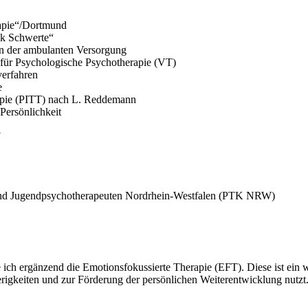
erapie“/Dortmund
nik Schwerte“
 in der ambulanten Versorgung
“ für Psychologische Psychotherapie (VT)
verfahren
e
apie (PITT) nach L. Reddemann
Persönlichkeit
W
und Jugendpsychotherapeuten Nordrhein-Westfalen (PTK NRW)
 ich ergänzend die Emotionsfokussierte Therapie (EFT). Diese ist ein 
rigkeiten und zur Förderung der persönlichen Weiterentwicklung nutzt