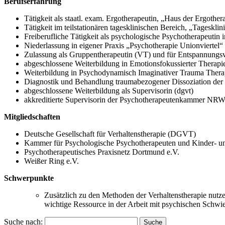
Berufserfahrung
Tätigkeit als staatl. exam. Ergotherapeutin, „Haus der Ergoth
Tätigkeit im teilstationären tagesklinischen Bereich, „Tageskli
Freiberufliche Tätigkeit als psychologische Psychotherapeutin
Niederlassung in eigener Praxis „Psychotherapie Unionviertel
Zulassung als Gruppentherapeutin (VT) und für Entspannungs
abgeschlossene Weiterbildung in Emotionsfokussierter Therapi
Weiterbildung in Psychodynamisch Imaginativer Trauma Ther
Diagnostik und Behandlung traumabezogener Dissoziation der 
abgeschlossene Weiterbildung als Supervisorin (dgvt)
akkreditierte Supervisorin der Psychotherapeutenkammer NR
Mitgliedschaften
Deutsche Gesellschaft für Verhaltenstherapie (DGVT)
Kammer für Psychologische Psychotherapeuten und Kinder- 
Psychotherapeutisches Praxisnetz Dortmund e.V.
Weißer Ring e.V.
Schwerpunkte
Zusätzlich zu den Methoden der Verhaltenstherapie nutze
wichtige Ressource in der Arbeit mit psychischen Schwie
Suche nach: