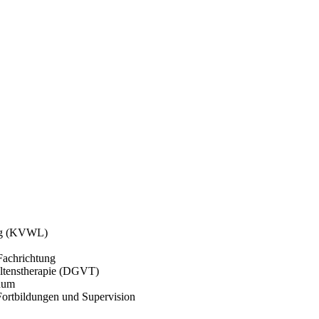
gung (KVWL)
Fachrichtung
haltenstherapie (DGVT)
chum
Fortbildungen und Supervision